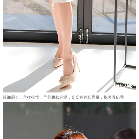
眼细眉长，宫样梳妆，早是肌肤轻渺，姿姿媚媚细思量，抱著暖仍香