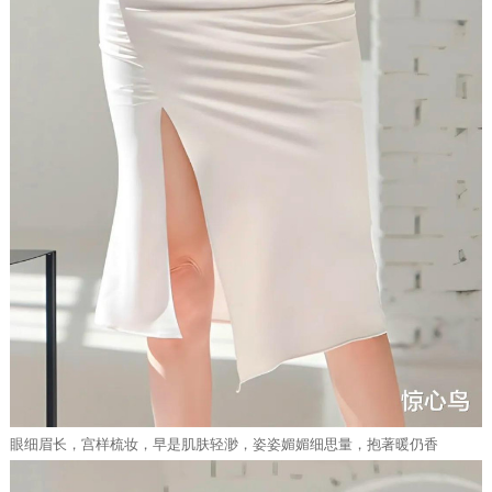
眼细眉长，宫样梳妆，早是肌肤轻渺，姿姿媚媚细思量，抱著暖仍香