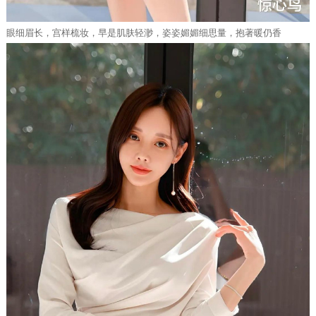
眼细眉长，宫样梳妆，早是肌肤轻渺，姿姿媚媚细思量，抱著暖仍香