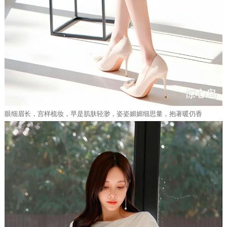
眼细眉长，宫样梳妆，早是肌肤轻渺，姿姿媚媚细思量，抱著暖仍香