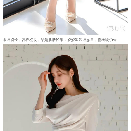
眼细眉长，宫样梳妆，早是肌肤轻渺，姿姿媚媚细思量，抱著暖仍香