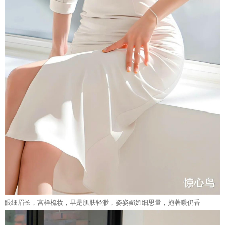
眼细眉长，宫样梳妆，早是肌肤轻渺，姿姿媚媚细思量，抱著暖仍香