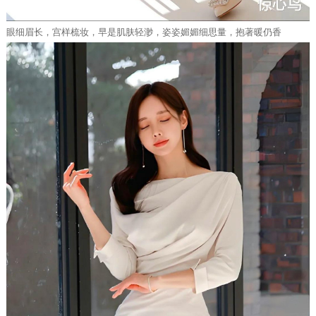
眼细眉长，宫样梳妆，早是肌肤轻渺，姿姿媚媚细思量，抱著暖仍香