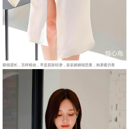
眼细眉长，宫样梳妆，早是肌肤轻渺，姿姿媚媚细思量，抱著暖仍香