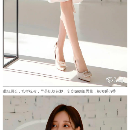
眼细眉长，宫样梳妆，早是肌肤轻渺，姿姿媚媚细思量，抱著暖仍香