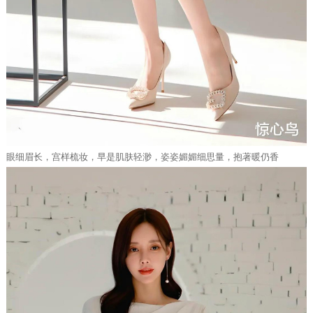
眼细眉长，宫样梳妆，早是肌肤轻渺，姿姿媚媚细思量，抱著暖仍香