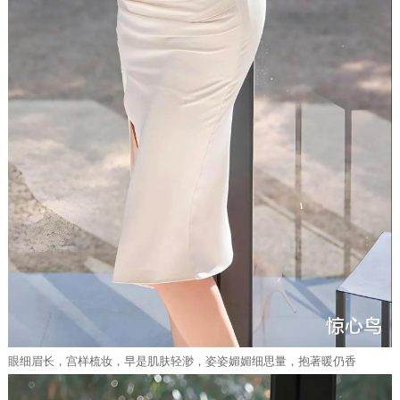
眼细眉长，宫样梳妆，早是肌肤轻渺，姿姿媚媚细思量，抱著暖仍香