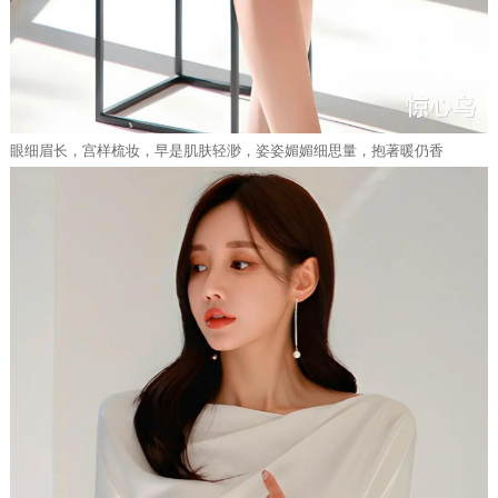
眼细眉长，宫样梳妆，早是肌肤轻渺，姿姿媚媚细思量，抱著暖仍香