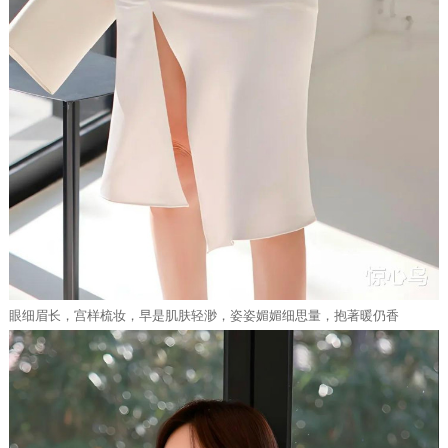
眼细眉长，宫样梳妆，早是肌肤轻渺，姿姿媚媚细思量，抱著暖仍香