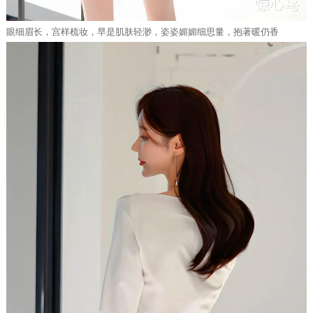
眼细眉长，宫样梳妆，早是肌肤轻渺，姿姿媚媚细思量，抱著暖仍香