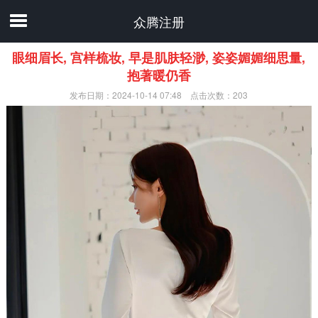
众腾注册
眼细眉长, 宫样梳妆, 早是肌肤轻渺, 姿姿媚媚细思量,
抱著暖仍香
发布日期：2024-10-14 07:48 点击次数：203